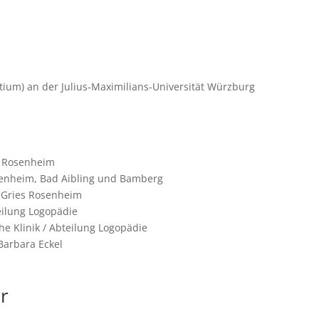
ium) an der Julius-Maximilians-Universität Würzburg
m Rosenheim
senheim, Bad Aibling und Bamberg
 Gries Rosenheim
eilung Logopädie
e Klinik / Abteilung Logopädie
 Barbara Eckel
r