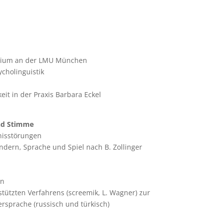
rtium an der LMU München
cholinguistik
it in der Praxis Barbara Eckel
und Stimme
nisstörungen
ndern, Sprache und Spiel nach B. Zollinger
en
tützten Verfahrens (screemik, L. Wagner) zur
ersprache (russisch und türkisch)