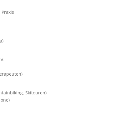
 Praxis
a)
V.
herapeuten)
tainbiking, Skitouren)
hone)